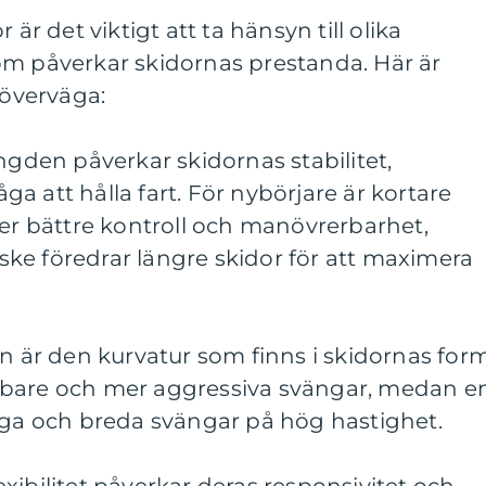
 är det viktigt att ta hänsyn till olika
om påverkar skidornas prestanda. Här är
 överväga:
ängden påverkar skidornas stabilitet,
a att hålla fart. För nybörjare är kortare
ger bättre kontroll och manövrerbarhet,
ke föredrar längre skidor för att maximera
en är den kurvatur som finns i skidornas form
bbare och mer aggressiva svängar, medan e
ånga och breda svängar på hög hastighet.