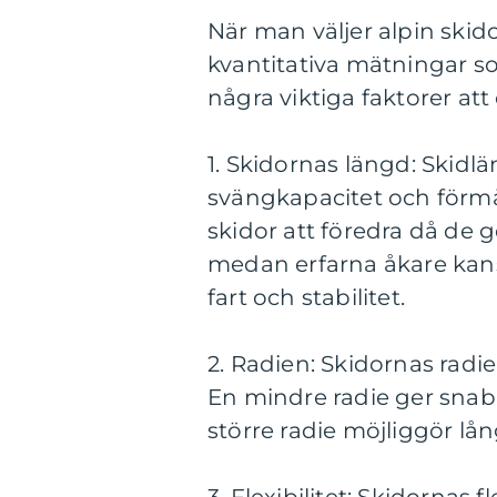
När man väljer alpin skidor
kvantitativa mätningar s
några viktiga faktorer att
1. Skidornas längd: Skidl
svängkapacitet och förmåg
skidor att föredra då de 
medan erfarna åkare kans
fart och stabilitet.
2. Radien: Skidornas radi
En mindre radie ger sna
större radie möjliggör l