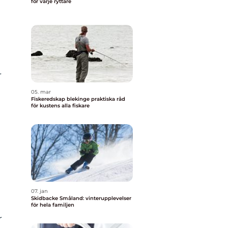
för varje ryttare
r
05. mar
Fiskeredskap blekinge praktiska råd
för kustens alla fiskare
07. jan
Skidbacke Småland: vinterupplevelser
för hela familjen
r