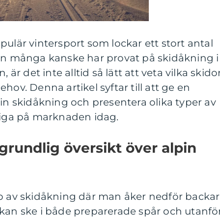
pulär vintersport som lockar ett stort antal
dan många kanske har provat på skidåkning i
 är det inte alltid så lätt att veta vilka skido
hov. Denna artikel syftar till att ge en
pin skidåkning och presentera olika typer av
gliga på marknaden idag.
grundlig översikt över alpin
yp av skidåkning där man åker nedför backar
 kan ske i både preparerade spår och utanfö