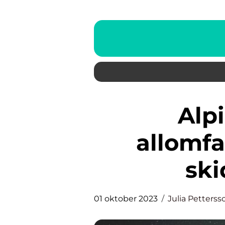
Alpin skidor – En
allomfa
ski
01 oktober 2023
Julia Petterss