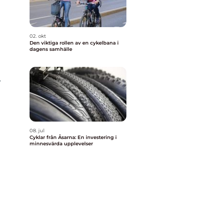
02. okt
Den viktiga rollen av en cykelbana i
dagens samhälle
r
08. jul
Cyklar från Åsarna: En investering i
minnesvärda upplevelser