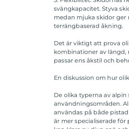
3. Flexibilitet: Skidornas 
svängkapacitet. Styva skid
medan mjuka skidor ger m
terrängbaserad åkning.
Det är viktigt att prova 
kombinationer av längd, ra
passar ens åkstil och beh
En diskussion om hur olika
De olika typerna av alpin 
användningsområden. All
användas på både pistad
är mer specialiserade för