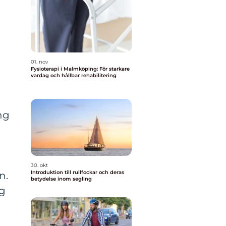
01. nov
Fysioterapi i Malmköping: För starkare
vardag och hållbar rehabilitering
ng
30. okt
Introduktion till rullfockar och deras
n.
betydelse inom segling
ng