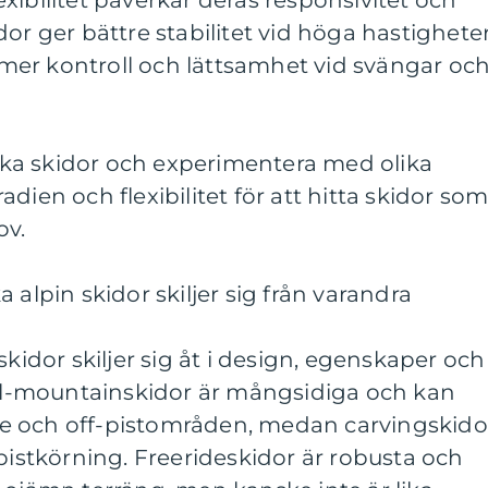
flexibilitet påverkar deras responsivitet och
or ger bättre stabilitet vid höga hastigheter
er kontroll och lättsamhet vid svängar oc
olika skidor och experimentera med olika
dien och flexibilitet för att hitta skidor so
ov.
 alpin skidor skiljer sig från varandra
skidor skiljer sig åt i design, egenskaper och
-mountainskidor är mångsidiga och kan
e och off-pistområden, medan carvingskido
 pistkörning. Freerideskidor är robusta och