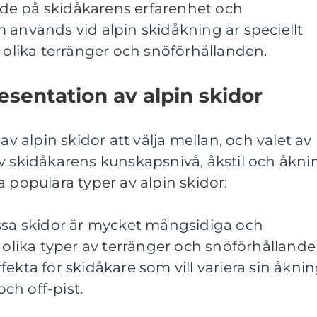
de på skidåkarens erfarenhet och
 används vid alpin skidåkning är speciellt
v olika terränger och snöförhållanden.
sentation av alpin skidor
av alpin skidor att välja mellan, och valet av
v skidåkarens kunskapsnivå, åkstil och åkni
a populära typer av alpin skidor:
essa skidor är mycket mångsidiga och
v olika typer av terränger och snöförhållande
ekta för skidåkare som vill variera sin åkni
ch off-pist.