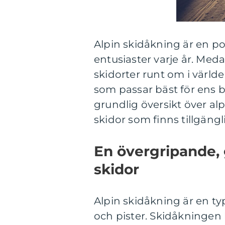
Alpin skidåkning är en po
entusiaster varje år. Me
skidorter runt om i världen,
som passar bäst för ens be
grundlig översikt över al
skidor som finns tillgän
En övergripande, 
skidor
Alpin skidåkning är en t
och pister. Skidåkningen