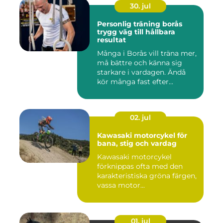
30. jul
Personlig träning borås
trygg väg till hållbara
resultat
Många i Borås vill träna mer,
må bättre och känna sig
starkare i vardagen. Ändå
kör många fast efter...
02. jul
Kawasaki motorcykel för
bana, stig och vardag
Kawasaki motorcykel
förknippas ofta med den
karakteristiska gröna färgen,
vassa motor...
01. jul