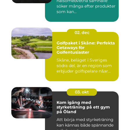
hälsomedvetna samhälle
söker många efter produkter
som kan...
02. dec
Golfpaket i Skåne: Perfekta
Getaways för
Golfentusiaster
Skåne, beläget i Sveriges
södra del, är en region som
erbjuder golfspelare n&ar...
03. okt
Kom igång med
styrketräning på ett gym
på Öland
Att börja med styrketräning
kan kännas både spännande