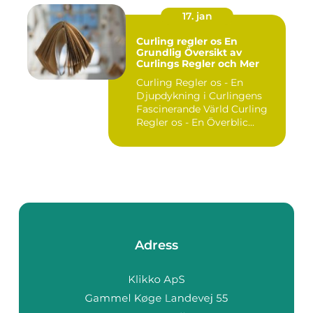
17. jan
Curling regler os En
Grundlig Översikt av
Curlings Regler och Mer
Curling Regler os - En
Djupdykning i Curlingens
Fascinerande Värld Curling
Regler os - En Överblic...
Adress