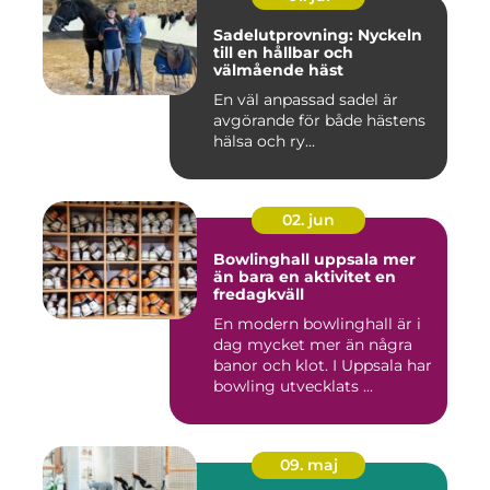
Sadelutprovning: Nyckeln
till en hållbar och
välmående häst
En väl anpassad sadel är
avgörande för både hästens
hälsa och ry...
02. jun
Bowlinghall uppsala mer
än bara en aktivitet en
fredagkväll
En modern bowlinghall är i
dag mycket mer än några
banor och klot. I Uppsala har
bowling utvecklats ...
09. maj