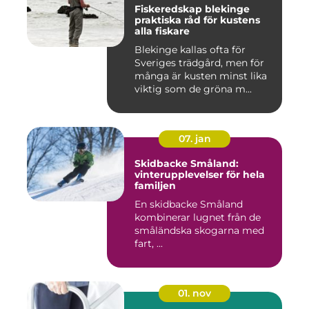
Fiskeredskap blekinge
praktiska råd för kustens
alla fiskare
Blekinge kallas ofta för
Sveriges trädgård, men för
många är kusten minst lika
viktig som de gröna m...
07. jan
Skidbacke Småland:
vinterupplevelser för hela
familjen
En skidbacke Småland
kombinerar lugnet från de
småländska skogarna med
fart, ...
01. nov