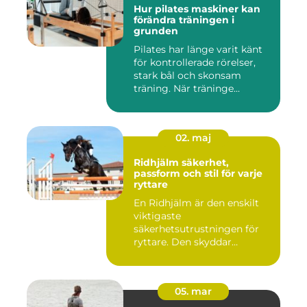
Hur pilates maskiner kan
förändra träningen i
grunden
Pilates har länge varit känt
för kontrollerade rörelser,
stark bål och skonsam
träning. När träninge...
02. maj
Ridhjälm säkerhet,
passform och stil för varje
ryttare
En Ridhjälm är den enskilt
viktigaste
säkerhetsutrustningen för
ryttare. Den skyddar
huvudet vid fal...
05. mar