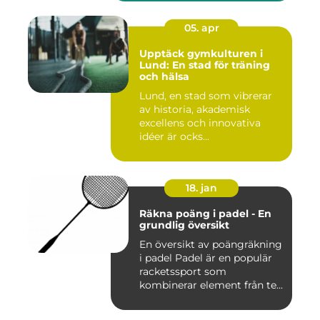
05. apr
Upptäck gymkulturen i
Lund: En stad för träning
och hälsa
Lund, en stad som vibrerar
av historia, akademisk
excellens och innovativa
idéer är ocks...
18. jan
Räkna poäng i padel - En
grundlig översikt
En översikt av poängräkning
i padel Padel är en populär
racketssport som
kombinerar element från te...