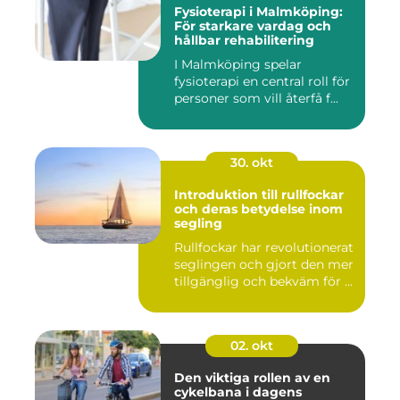
Fysioterapi i Malmköping:
För starkare vardag och
hållbar rehabilitering
I Malmköping spelar
fysioterapi en central roll för
personer som vill återfå f...
30. okt
Introduktion till rullfockar
och deras betydelse inom
segling
Rullfockar har revolutionerat
seglingen och gjort den mer
tillgänglig och bekväm för ...
02. okt
Den viktiga rollen av en
cykelbana i dagens