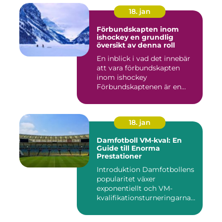
18. jan
Förbundskapten inom
ishockey en grundlig
översikt av denna roll
En inblick i vad det innebär
att vara förbundskapten
inom ishockey
Förbundskaptenen är en
central f...
18. jan
Damfotboll VM-kval: En
Guide till Enorma
Prestationer
Introduktion Damfotbollens
popularitet växer
exponentiellt och VM-
kvalifikationsturneringarna
utgör ...