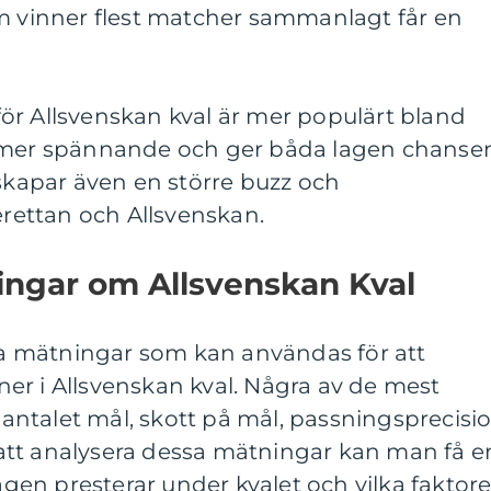
om vinner flest matcher sammanlagt får en
ör Allsvenskan kval är mer populärt bland
t mer spännande och ger båda lagen chanse
 skapar även en större buzz och
ettan och Allsvenskan.
ingar om Allsvenskan Kval
iva mätningar som kan användas för att
er i Allsvenskan kval. Några av de mest
ntalet mål, skott på mål, passningsprecisi
tt analysera dessa mätningar kan man få e
lagen presterar under kvalet och vilka faktore