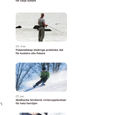
för varje ryttare
05. mar
Fiskeredskap blekinge praktiska råd
för kustens alla fiskare
07. jan
Skidbacke Småland: vinterupplevelser
an
för hela familjen