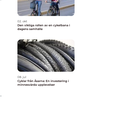
02. okt
Den viktiga rollen av en cykelbana i
dagens samhälle
08. jul
Cyklar från Åsarna: En investering i
minnesvärda upplevelser
.