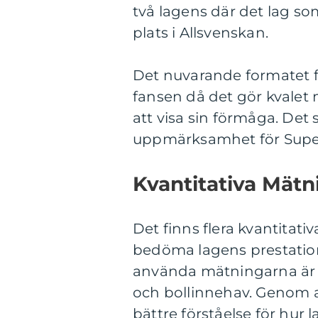
två lagens där det lag s
plats i Allsvenskan.
Det nuvarande formatet f
fansen då det gör kvale
att visa sin förmåga. Det
uppmärksamhet för Super
Kvantitativa Mätn
Det finns flera kvantitat
bedöma lagens prestation
använda mätningarna är a
och bollinnehav. Genom a
bättre förståelse för hur 