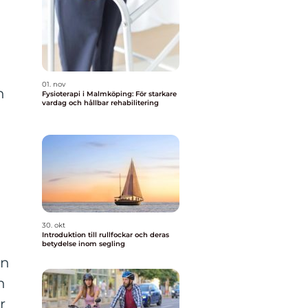
01. nov
n
Fysioterapi i Malmköping: För starkare
vardag och hållbar rehabilitering
30. okt
Introduktion till rullfockar och deras
betydelse inom segling
on
n
r