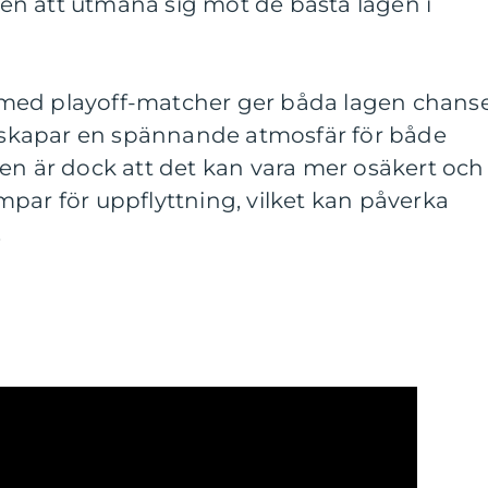
nsen att utmana sig mot de bästa lagen i
med playoff-matcher ger båda lagen chans
ch skapar en spännande atmosfär för både
en är dock att det kan vara mer osäkert och
par för uppflyttning, vilket kan påverka
.