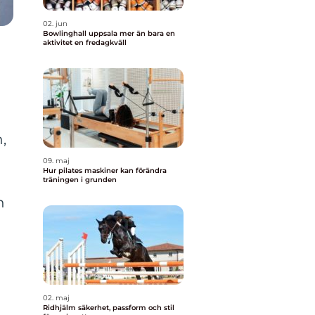
02. jun
Bowlinghall uppsala mer än bara en
aktivitet en fredagkväll
,
09. maj
Hur pilates maskiner kan förändra
träningen i grunden
h
02. maj
Ridhjälm säkerhet, passform och stil