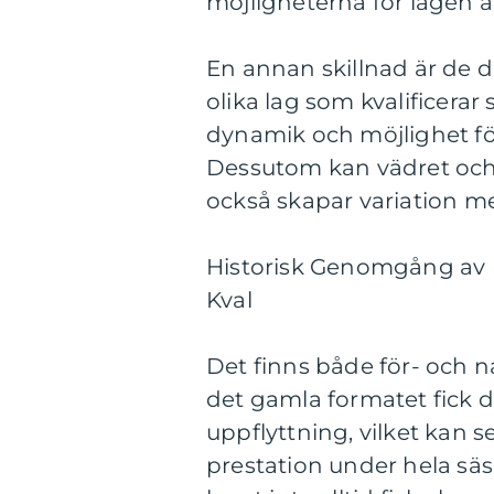
möjligheterna för lagen a
En annan skillnad är de d
olika lag som kvalificerar 
dynamik och möjlighet för 
Dessutom kan vädret och 
också skapar variation me
Historisk Genomgång av 
Kval
Det finns både för- och n
det gamla formatet fick d
uppflyttning, vilket kan 
prestation under hela sä