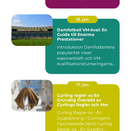
central f...
18. jan
Damfotboll VM-kval: En
Guide till Enorma
Prestationer
Introduktion Damfotbollens
popularitet växer
exponentiellt och VM-
kvalifikationsturneringarna
utgör ...
17. jan
Curling regler os En
Grundlig Översikt av
Curlings Regler och Mer
Curling Regler os - En
Djupdykning i Curlingens
Fascinerande Värld Curling
Regler os - En Överblic...