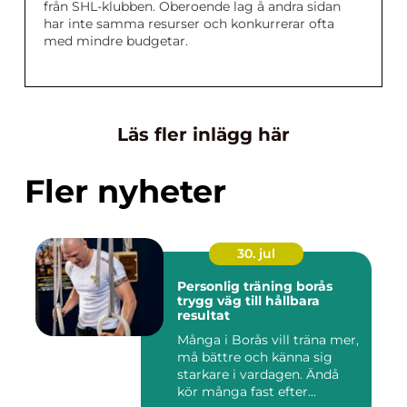
från SHL-klubben. Oberoende lag å andra sidan
har inte samma resurser och konkurrerar ofta
med mindre budgetar.
Läs fler inlägg här
Fler nyheter
30. jul
Personlig träning borås
trygg väg till hållbara
resultat
Många i Borås vill träna mer,
må bättre och känna sig
starkare i vardagen. Ändå
kör många fast efter...