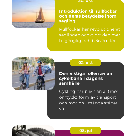
30. okt
Introduktion till rullfockar
och deras betydelse inom
segling
Rullfockar har revolutionerat
seglingen och gjort den mer
tillgänglig och bekväm för ...
02. okt
Den viktiga rollen av en
cykelbana i dagens
samhälle
Cykling har blivit en alltmer
omtyckt form av transport
och motion i många städer
vä...
08. jul