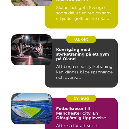
Skåne, beläget i Sveriges
södra del, är en region som
erbjuder golfspelare n&ar...
03. okt
Kom igång med
styrketräning på ett gym
på Öland
Att börja med styrketräning
kan kännas både spännande
och övervä...
07. aug
Fotbollsresor till
Manchester City: En
Oförglömlig Upplevelse
Att resa för att se sitt