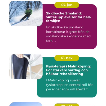
07. jan
Skidbacke Småland:
vinterupplevelser för hela
familjen
En skidbacke Småland
kombinerar lugnet från de
småländska skogarna med
fart, ...
01. nov
Fysioterapi i Malmköping:
För starkare vardag och
hållbar rehabilitering
I Malmköping spelar
fysioterapi en central roll för
personer som vill återfå f...