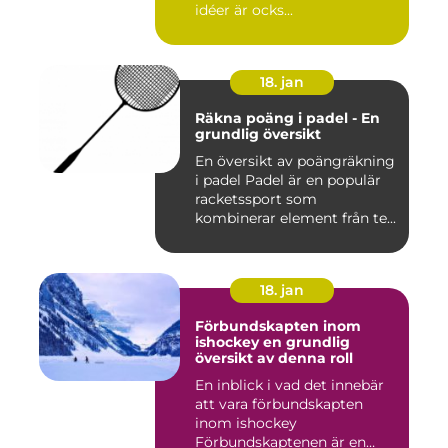
idéer är ocks...
18. jan
Räkna poäng i padel - En
grundlig översikt
En översikt av poängräkning
i padel Padel är en populär
racketssport som
kombinerar element från te...
18. jan
Förbundskapten inom
ishockey en grundlig
översikt av denna roll
En inblick i vad det innebär
att vara förbundskapten
inom ishockey
Förbundskaptenen är en