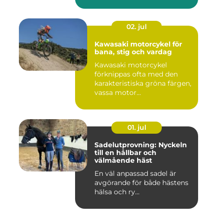
02. jul
Kawasaki motorcykel för
bana, stig och vardag
Kawasaki motorcykel
förknippas ofta med den
karakteristiska gröna färgen,
vassa motor...
01. jul
Sadelutprovning: Nyckeln
till en hållbar och
välmående häst
En väl anpassad sadel är
avgörande för både hästens
hälsa och ry...