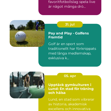
favoritfotbollslag spela live
är något många drö...
31. jul
Pay and Play - Golfens
Framtid
Golf är en sport som
traditionellt har förknippats
med långa medlemskap,
exklusiva k...
05. apr
Upptäck gymkulturen i
Lund: En stad för träning
och hälsa
Lund, en stad som vibrerar
av historia, akademisk
excellens och innovativa