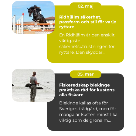
02. maj
Ridhjälm säkerhet,
passform och stil för varje
ryttare
En Ridhjälm är den enskilt
viktigaste
säkerhetsutrustningen för
ryttare. Den skyddar
huvudet vid fal...
05. mar
Fiskeredskap blekinge
praktiska råd för kustens
alla fiskare
Blekinge kallas ofta för
Sveriges trädgård, men för
många är kusten minst lika
viktig som de gröna m...