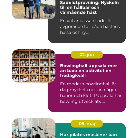
Sadelutprovning: Nyckeln
till en hållbar och
välmående häst
En väl anpassad sadel är
avgörande för både hästens
hälsa och ry...
02. jun
Bowlinghall uppsala mer
än bara en aktivitet en
fredagkväll
En modern bowlinghall är i
dag mycket mer än några
banor och klot. I Uppsala har
bowling utvecklats ...
09. maj
Hur pilates maskiner kan