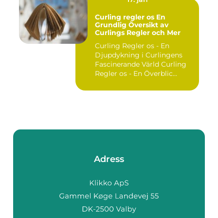
Curling regler os En
Grundlig Översikt av
Curlings Regler och Mer
Curling Regler os - En
Djupdykning i Curlingens
Fascinerande Värld Curling
Regler os - En Överblic...
Adress