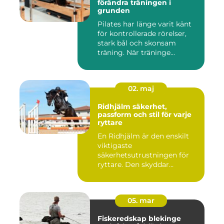
förändra träningen i
grunden
Pilates har länge varit känt
för kontrollerade rörelser,
stark bål och skonsam
träning. När träninge...
02. maj
Ridhjälm säkerhet,
passform och stil för varje
ryttare
En Ridhjälm är den enskilt
viktigaste
säkerhetsutrustningen för
ryttare. Den skyddar
huvudet vid fal...
05. mar
Fiskeredskap blekinge