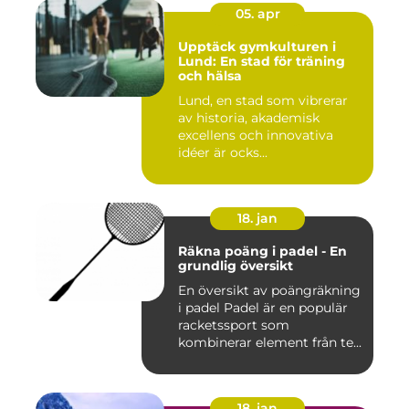
05. apr
Upptäck gymkulturen i
Lund: En stad för träning
och hälsa
Lund, en stad som vibrerar
av historia, akademisk
excellens och innovativa
idéer är ocks...
18. jan
Räkna poäng i padel - En
grundlig översikt
En översikt av poängräkning
i padel Padel är en populär
racketssport som
kombinerar element från te...
18. jan