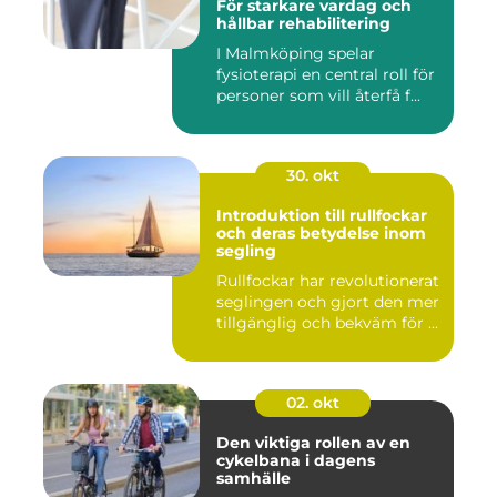
För starkare vardag och
hållbar rehabilitering
I Malmköping spelar
fysioterapi en central roll för
personer som vill återfå f...
30. okt
Introduktion till rullfockar
och deras betydelse inom
segling
Rullfockar har revolutionerat
seglingen och gjort den mer
tillgänglig och bekväm för ...
02. okt
Den viktiga rollen av en
cykelbana i dagens
samhälle