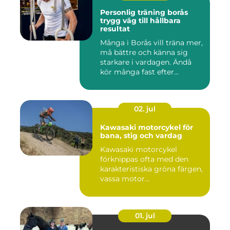
Personlig träning borås
trygg väg till hållbara
resultat
Många i Borås vill träna mer,
må bättre och känna sig
starkare i vardagen. Ändå
kör många fast efter...
02. jul
Kawasaki motorcykel för
bana, stig och vardag
Kawasaki motorcykel
förknippas ofta med den
karakteristiska gröna färgen,
vassa motor...
01. jul