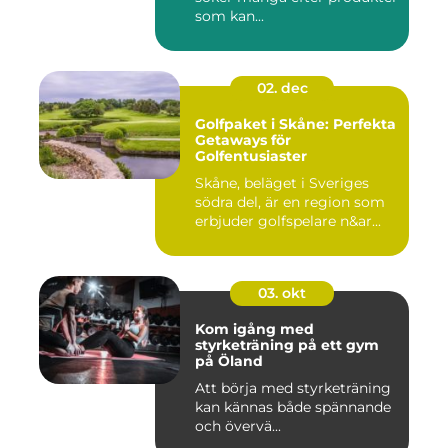
som kan...
02. dec
Golfpaket i Skåne: Perfekta
Getaways för
Golfentusiaster
Skåne, beläget i Sveriges
södra del, är en region som
erbjuder golfspelare n&ar...
03. okt
Kom igång med
styrketräning på ett gym
på Öland
Att börja med styrketräning
kan kännas både spännande
och övervä...