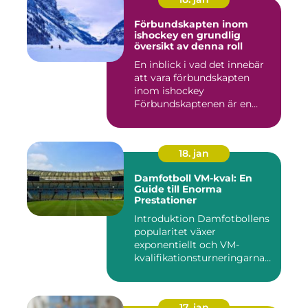
Förbundskapten inom
ishockey en grundlig
översikt av denna roll
En inblick i vad det innebär
att vara förbundskapten
inom ishockey
Förbundskaptenen är en
central f...
18. jan
Damfotboll VM-kval: En
Guide till Enorma
Prestationer
Introduktion Damfotbollens
popularitet växer
exponentiellt och VM-
kvalifikationsturneringarna
utgör ...
17. jan