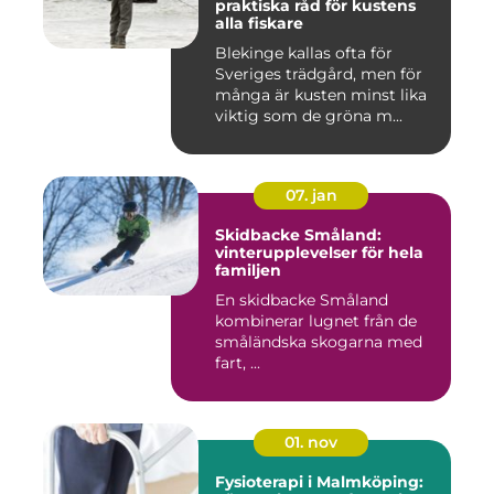
praktiska råd för kustens
alla fiskare
Blekinge kallas ofta för
Sveriges trädgård, men för
många är kusten minst lika
viktig som de gröna m...
07. jan
Skidbacke Småland:
vinterupplevelser för hela
familjen
En skidbacke Småland
kombinerar lugnet från de
småländska skogarna med
fart, ...
01. nov
Fysioterapi i Malmköping: