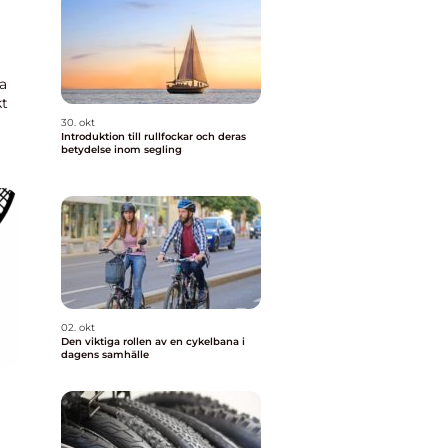
a
kt
30. okt
Introduktion till rullfockar och deras
rm
betydelse inom segling
02. okt
Den viktiga rollen av en cykelbana i
dagens samhälle
g