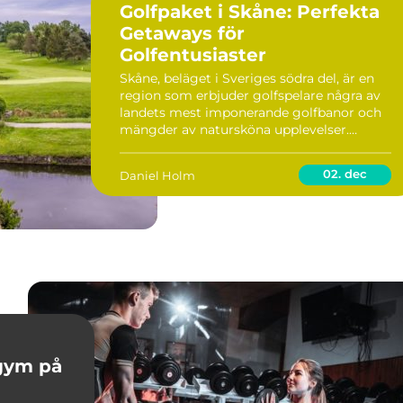
Golfpaket i Skåne: Perfekta
Getaways för
Golfentusiaster
Skåne, beläget i Sveriges södra del, är en
region som erbjuder golfspelare några av
landets mest imponerande golfbanor och
mängder av natursköna upplevelser.
Kombinationen av pittoreska landskap,
charmiga byar och...
02. dec
Daniel Holm
 gym på