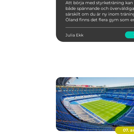
Att börja med styrketräning kan
både spännande och överväldiga
särskilt om du är ny inom tränin
Öland finns det flera gym som e
perfekt miljö för dig so...
Julia Ekk
07. 