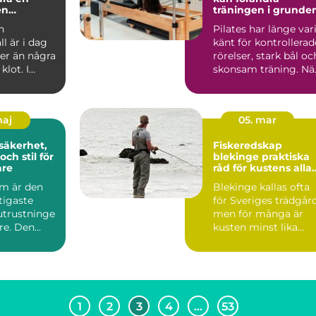
en
träningen i grunde
ll
n
Pilates har länge var
l är i dag
känt för kontrollerad
r än några
rörelser, stark bål oc
klot. I
skonsam träning. Nä
ar bowling
träninge...
...
maj
05. mar
Fiskeredskap
ch stil för
blekinge praktiska
are
råd för kustens alla
fiskare
lm är den
Blekinge kallas ofta
ktigaste
för Sveriges trädgård
utrustninge
men för många är
are. Den
kusten minst lika
uvudet vid
viktig som de gröna
m...
1
2
3
4
…
53