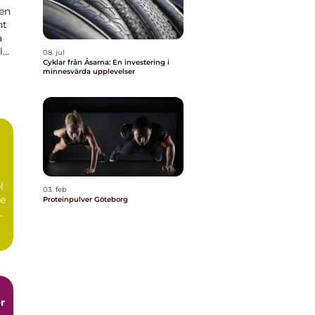
 en
nt
a
l
08. jul
Cyklar från Åsarna: En investering i
nde
minnesvärda upplevelser
l
03. feb
de
Proteinpulver Göteborg
.
r