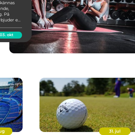
 kännas
nde,
g. På
rbjuder en
03. okt
aug
31. jul