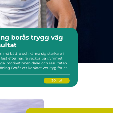
rås trygg väg
sultat
r, må bättre och känna sig starkare i
fast efter några veckor på gymmet.
a, motivationen dalar och resultaten
träning Borås ett konkret verktyg för att
h tydliga framsteg. Med rätt coach får
.
30. jul