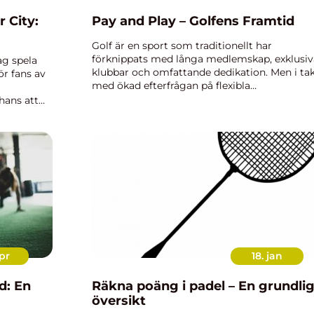
r City:
Pay and Play – Golfens Framtid
Golf är en sport som traditionellt har
förknippats med långa medlemskap, exklusiv
lag spela
klubbar och omfattande dedikation. Men i ta
r fans av
med ökad efterfrågan på flexibla
fritidsaktiviteter har en ny trend börjat ta fo
hans att
...
pr
18. jan
d: En
Räkna poäng i padel – En grundli
översikt