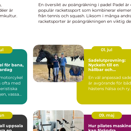
,
En översikt av poängräkning i padel Padel är
déer är
populär racketssport som kombinerar eleme
mkultur.
från tennis och squash. Liksom i många andr
racketsporter är poängräkningen en viktig de
er en
av spelet och avgör vilket lag som går vinna
ur matchen. I denna...
ul
01. jul
Sadelutprovning:
l för bana,
Nyckeln till en
vardag
hållbar och
välmående häst
motorcykel
En väl anpassad sade
s ofta med
är avgörande för bå
eristiska
hästens hälsa och ry..
gen, vassa
jun
09. maj
ll uppsala
Hur pilates maskine
ara en
kan förändra