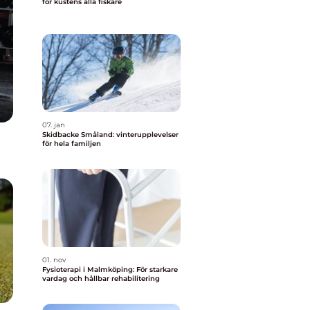
för kustens alla fiskare
07. jan
Skidbacke Småland: vinterupplevelser
för hela familjen
01. nov
Fysioterapi i Malmköping: För starkare
vardag och hållbar rehabilitering