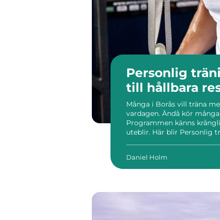
Personlig träning bo
till hållbara re
Många i Borås vill träna me
vardagen. Ändå kör många 
Programmen känns krånglig
uteblir. Här blir Personlig 
skapa struktur, trygghet oc
personen inte bara ett [&he..
Daniel Holm