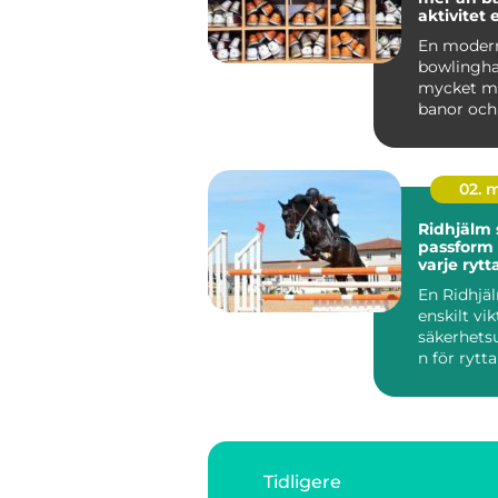
aktivitet 
fredagkvä
En moder
bowlinghal
mycket me
banor och 
Uppsala h
utvecklats 
02. 
Ridhjälm säkerhet,
passform o
varje rytt
En Ridhjä
enskilt vi
säkerhets
n för rytt
skyddar h
fal...
Tidligere