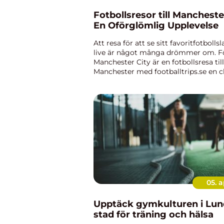
Fotbollsresor till Mancheste
En Oförglömlig Upplevelse
Att resa för att se sitt favoritfotbolls
live är något många drömmer om. Fö
Manchester City är en fotbollsresa till
Manchester med footballtrips.se en c
inte bara se världsstjär...
05. a
Upptäck gymkulturen i Lun
stad för träning och hälsa