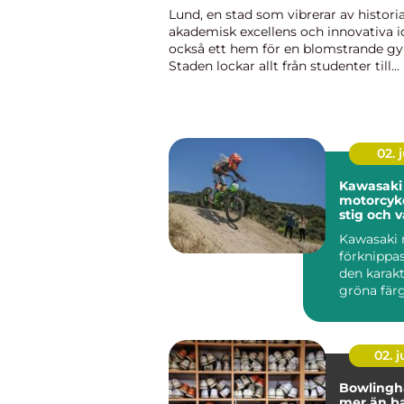
Lund, en stad som vibrerar av historia
akademisk excellens och innovativa i
också ett hem för en blomstrande gy
Staden lockar allt från studenter till
yrkesverksamma som alla strävar eft
balanser...
02. j
Kawasaki
motorcyke
stig och 
Kawasaki 
förknippa
den karakt
gröna fär
motor...
02. 
Bowlingha
mer än b