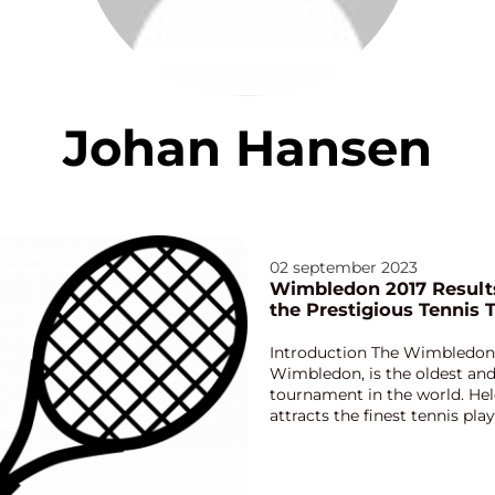
Johan Hansen
02 september 2023
Wimbledon 2017 Results
the Prestigious Tennis
Introduction The Wimbledon
Wimbledon, is the oldest and
tournament in the world. Hel
attracts the finest tennis pl
2017 edition of W...