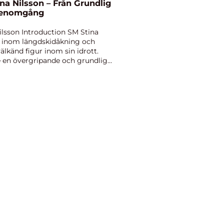
na Nilsson – Från Grundlig
 Genomgång
ilsson Introduction SM Stina
et inom längdskidåkning och
välkänd figur inom sin idrott.
 en övergripande och grundlig