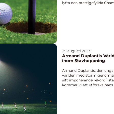
lyfta den prestigefyllda Ch
artikel kommer...
29 augusti 2023
Armand Duplantis Värld
inom Stavhoppning
Armand Duplantis, den unga 
världen med storm genom sin
sitt imponerande rekord i sta
kommer vi att utforska hans v
olika typer av r...