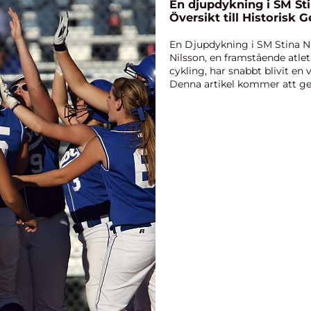
En djupdykning i SM Sti
Översikt till Historisk
En Djupdykning i SM Stina N
Nilsson, en framstående atl
cykling, har snabbt blivit en 
Denna artikel kommer att ge
översikt över SM Stin...