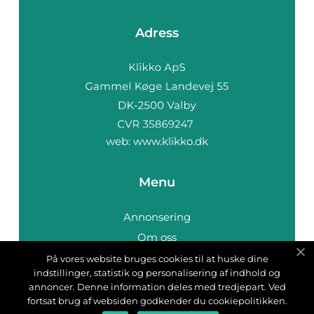
Adress
web:
www.klikko.dk
Menu
Annonsering
Om oss
Cookies
På vores website bruges cookies til at huske dine
indstillinger, statistik og personalisering af indhold og
Kontakta oss
annoncer. Denne information deles med tredjepart. Ved
Sitemap
fortsat brug af websiden godkender du cookiepolitikken.